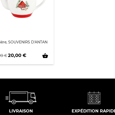
ière, SOUVENIRS D'ANTAN
x de base
Prix
shopping_basket
20,00 €
99 €
LIVRAISON
EXPÉDITION RAPID