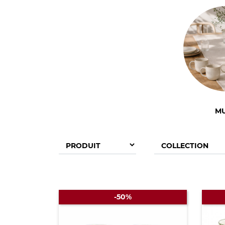
M
-50%