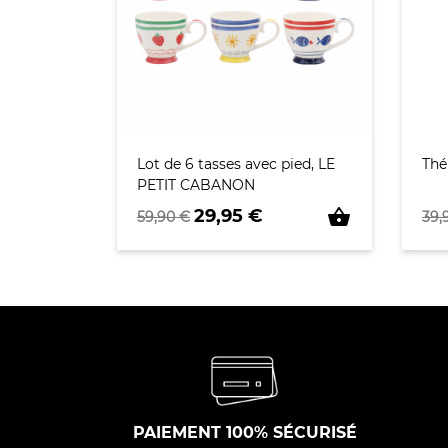
Lot de 6 tasses avec pied, LE
Thé
PETIT CABANON
Prix de base
Prix
Pri
shopping_basket
29,95 €
59,90 €
39,
PAIEMENT 100% SÉCURISÉ