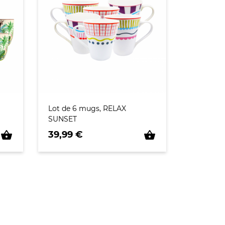
Lot de 6 mugs, RELAX
SUNSET
Prix
shopping_basket
shopping_basket
39,99 €