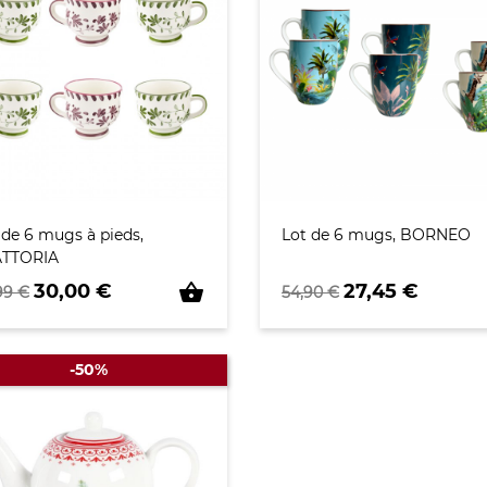
 de 6 mugs à pieds,
Lot de 6 mugs, BORNEO
ATTORIA
x de base
Prix
Prix de base
Prix
shopping_basket
30,00 €
27,45 €
99 €
54,90 €
-50%