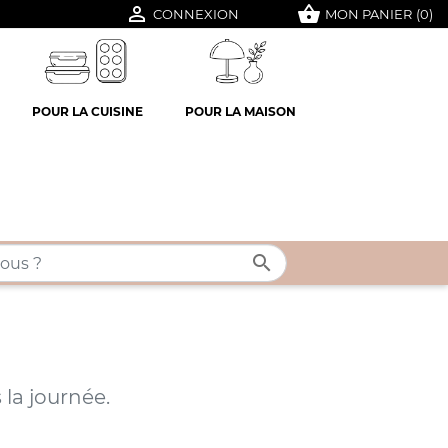

shopping_basket
CONNEXION
MON PANIER
(0)
POUR LA CUISINE
POUR LA MAISON

 la journée.