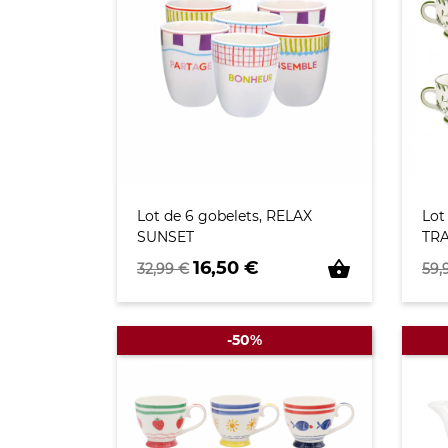
Lot de 6 gobelets, RELAX
Lot
SUNSET
TR
Prix de base
Prix
Pri
shopping_basket
16,50 €
32,99 €
59,
-50%