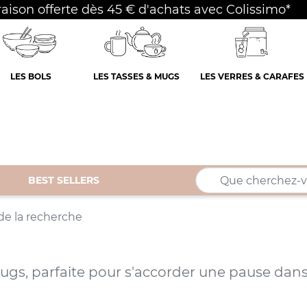
raison offerte dès 45 € d'achats avec Colissimo*
LES BOLS
LES TASSES & MUGS
LES VERRES & CARAFES
BEST SELLERS
de la recherche
mugs, parfaite pour s'accorder une pause dans