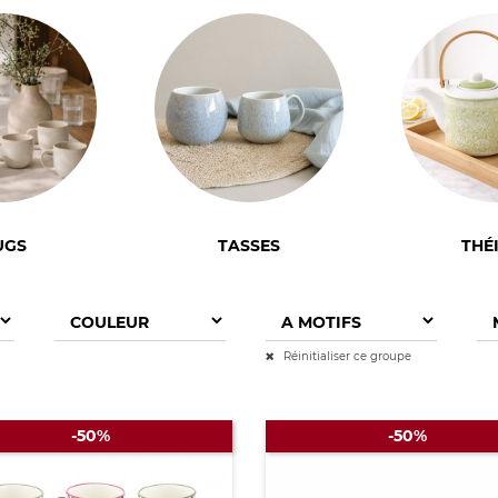
UGS
TASSES
THÉ
Réinitialiser ce groupe
-50%
-50%