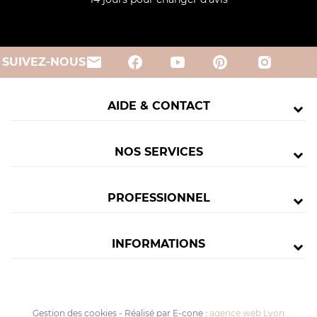
email
SUIVEZ-NOUS
AIDE & CONTACT
NOS SERVICES
PROFESSIONNEL
INFORMATIONS
Gestion des cookies
-
Réalisé par E-cone :
agence web Lyon