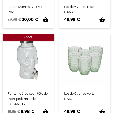
Lot de 6 verres, VILLA LES
Lot de 6 verres rose,
PINS
HANAE
shopping_basket
shopping_basket
Prix de base
Prix
Prix
20,00 €
49,99 €
39,99 €
-50%
Fontaine à boisson tête de
Lot de 6 verres vert,
mort petit modèle,
HANAE
CUBANIOS
shopping_basket
shopping_basket
Prix de base
Prix
Prix
9,98 €
49,99 €
19,95 €