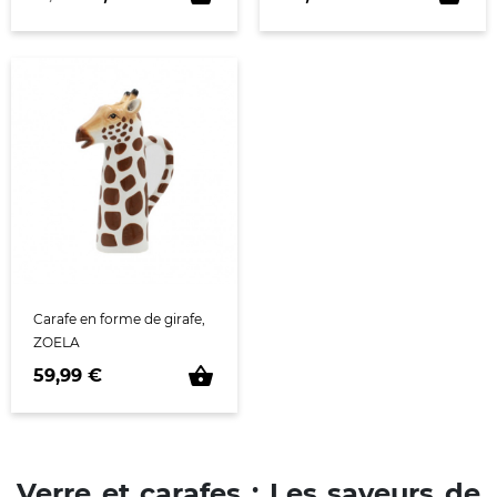
Carafe en forme de girafe,
ZOELA
shopping_basket
Prix
59,99 €
Verre et carafes : Les saveurs de