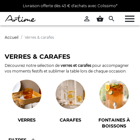
Livraison offerte dès 45 € d'achats avec Colissimo*


shopping_basket

Accueil
Verres & carafes
VERRES & CARAFES
Découvrez notre sélection de
verres et carafes
pour accompagner
vos moments festifs et sublimer la table lors de chaque occasion.
VERRES
CARAFES
FONTAINES À
BOISSONS