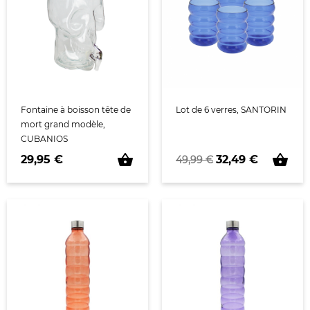
Fontaine à boisson tête de
Lot de 6 verres, SANTORIN
mort grand modèle,
CUBANIOS
shopping_basket
shopping_basket
Prix
Prix de base
Prix
29,95 €
32,49 €
49,99 €