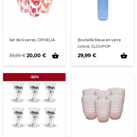
Set de 6 verres, OPHELIA
Bouteille bleue en verre
coloré, GLOUPOP
shopping_basket
shopping_basket
Prix de base
Prix
Prix
20,00 €
29,99 €
39,99 €
-50%