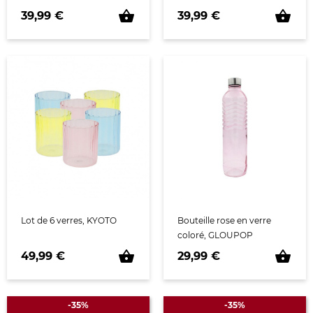
shopping_basket
shopping_basket
Prix
Prix
39,99 €
39,99 €
Lot de 6 verres, KYOTO
Bouteille rose en verre
coloré, GLOUPOP
shopping_basket
shopping_basket
Prix
Prix
49,99 €
29,99 €
-35%
-35%