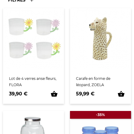
FILTRES
Lot de 4 verres anse fleurs,
Carafe en forme de
FLORA
léopard, ZOELA
shopping_basket
shopping_basket
Prix
Prix
39,90 €
59,99 €
-35%