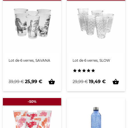
Lot de 6 verres, SAVANA
Lot de 6 verres, SLOW





shopping_basket
shopping_basket
Prix de base
Prix
Prix de base
Prix
25,99 €
19,49 €
39,99 €
29,99 €
-50%