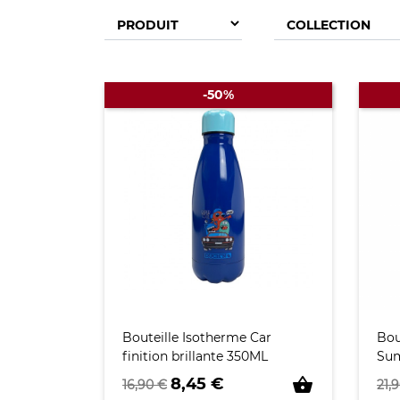
-50%
Bouteille Isotherme Car
Bou
finition brillante 350ML
Su
Prix de base
Prix
Pri
shopping_basket
8,45 €
16,90 €
21,