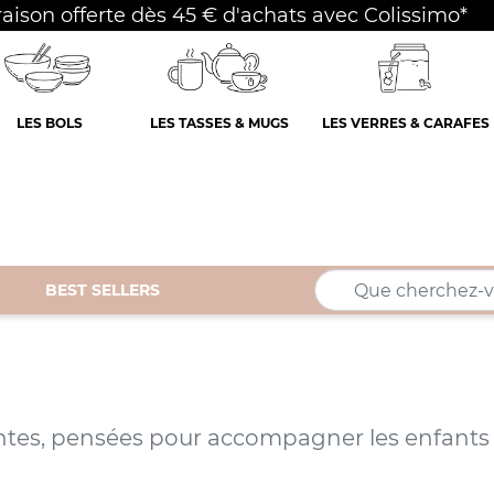
raison offerte dès 45 € d'achats avec Colissimo*
LES BOLS
LES TASSES & MUGS
LES VERRES & CARAFES
BEST SELLERS
antes, pensées pour accompagner les enfants 