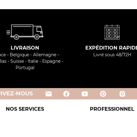
LIVRAISON
EXPÉDITION RAPID
ce - Belgique - Allemagne -
Livré sous 48/72H
as - Suisse - Italie - Espagne -
Portugal
email
UIVEZ-NOUS
NOS SERVICES
PROFESSIONNEL
dées recettes
Espace Pro
l de produit
Paiement & Livraison