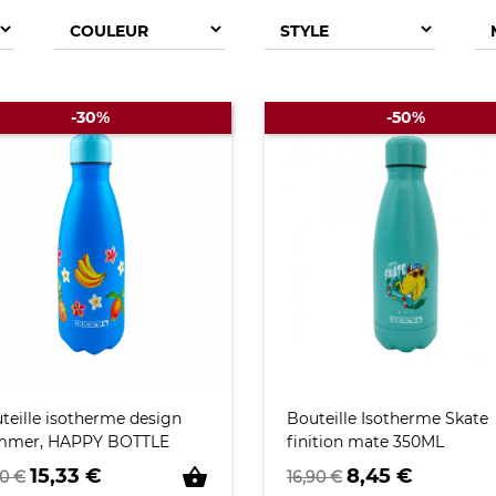
-30%
-50%
teille isotherme design
Bouteille Isotherme Skate
mmer, HAPPY BOTTLE
finition mate 350ML
x de base
Prix
Prix de base
Prix
shopping_basket
15,33 €
8,45 €
90 €
16,90 €