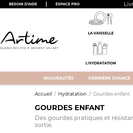
Liv
BESOIN D'AIDE
ESPACE PRO
LA VAISSELLE
L'HYDRATATION
NOUVEAUTÉS
DERNIÈRE CHANCE
Accueil
Hydratation
Gourdes enfant
GOURDES ENFANT
Des gourdes pratiques et résist
sortie.