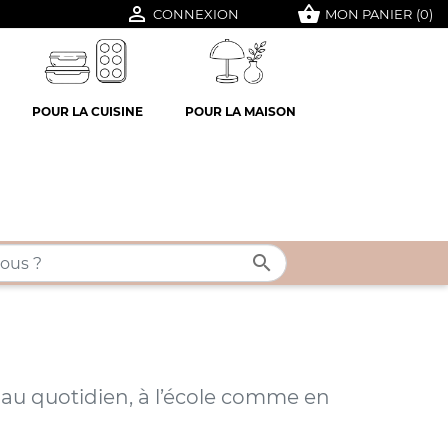

shopping_basket
CONNEXION
MON PANIER
(0)
POUR LA CUISINE
POUR LA MAISON

au quotidien, à l’école comme en