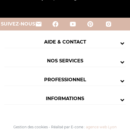
email
SUIVEZ-NOUS
AIDE & CONTACT
NOS SERVICES
PROFESSIONNEL
INFORMATIONS
Gestion des cookies
-
Réalisé par E-cone :
agence web Lyon