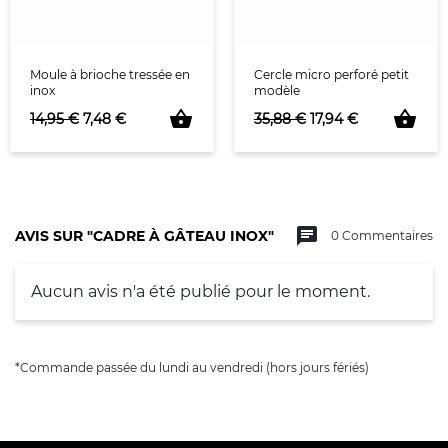
Moule à brioche tressée en
Cercle micro perforé petit
inox
modèle
shopping_basket
shopping_basket
Prix de base
Prix
Prix de base
Prix
14,95 €
7,48 €
35,88 €
17,94 €
chat
AVIS SUR "CADRE À GÂTEAU INOX"
0 Commentaires
Aucun avis n'a été publié pour le moment.
*Commande passée du lundi au vendredi (hors jours fériés)