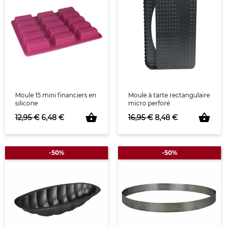
Moule 15 mini financiers en
Moule à tarte rectangulaire
silicone
micro perforé
shopping_basket
shopping_basket
Prix de base
Prix
Prix de base
Prix
12,95 €
6,48 €
16,95 €
8,48 €
-50%
-50%