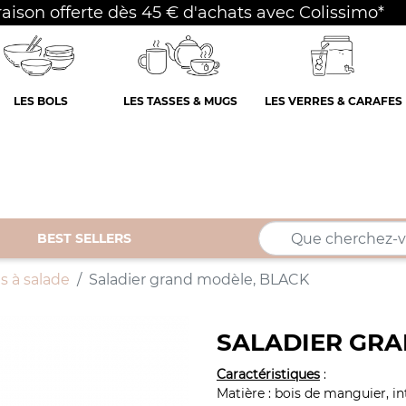
raison offerte dès 45 € d'achats avec Colissimo*
LES BOLS
LES TASSES & MUGS
LES VERRES & CARAFES
BEST SELLERS
s à salade
Saladier grand modèle, BLACK
SALADIER GRA
Caractéristiques
:
Matière : bois de manguier, in