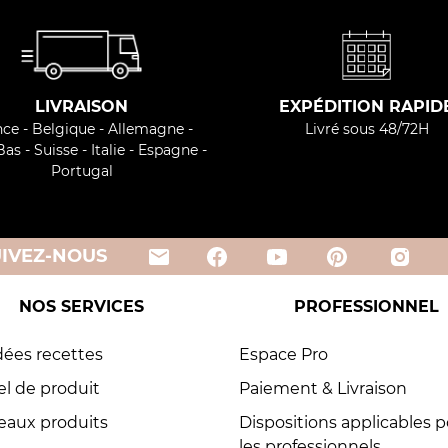
LIVRAISON
EXPÉDITION RAPID
ce - Belgique - Allemagne -
Livré sous 48/72H
as - Suisse - Italie - Espagne -
Portugal
email
UIVEZ-NOUS
NOS SERVICES
PROFESSIONNEL
dées recettes
Espace Pro
l de produit
Paiement & Livraison
aux produits
Dispositions applicables 
les professionnels