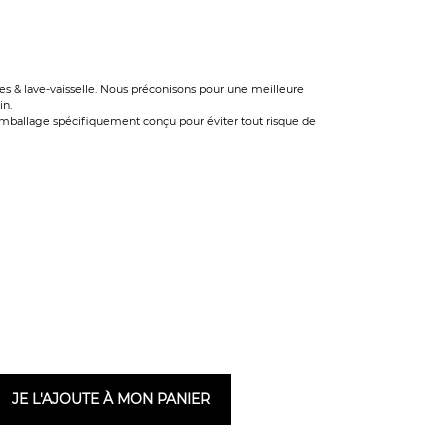
s & lave-vaisselle. Nous préconisons pour une meilleure
in.
emballage spécifiquement conçu pour éviter tout risque de
JE L'AJOUTE À MON PANIER