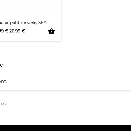
adier petit modèle, SEA
shopping_basket
x de base
Prix
99 €
26,99 €
K"
nt.
iés)