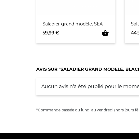
Saladier grand modèle, SEA
Sal
shopping_basket
Prix
Pri
59,99 €
44,
AVIS SUR "SALADIER GRAND MODÈLE, BLAC
Aucun avis n'a été publié pour le mome
*Commande passée du lundi au vendredi (hors jours fér