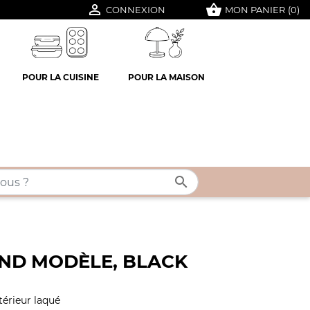

shopping_basket
CONNEXION
MON PANIER
(0)
POUR LA CUISINE
POUR LA MAISON

ND MODÈLE, BLACK
térieur laqué