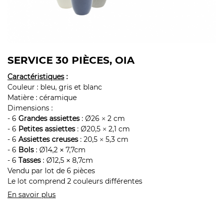
SERVICE 30 PIÈCES, OIA
Caractéristiques
:
Couleur : bleu, gris et blanc
Matière : céramique
Dimensions :
- 6
Grandes assiettes
: Ø26
2 cm
×
- 6
Petites assiettes
: Ø20,5
2,1 cm
×
- 6
Assiettes creuses
: 20,5
5,3 cm
×
- 6
Bols
: Ø14,2
7,7cm
×
- 6
Tasses
: Ø12,5
8,7cm
×
Vendu par lot de 6 pièces
Le lot comprend 2 couleurs différentes
En savoir plus