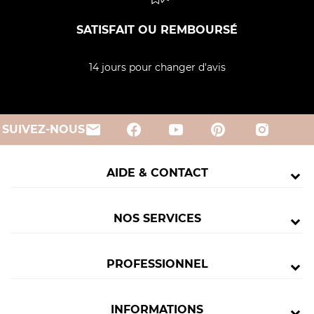
SATISFAIT OU REMBOURSÉ
14 jours pour changer d'avis
email
SUIVEZ-NOUS
AIDE & CONTACT
NOS SERVICES
PROFESSIONNEL
INFORMATIONS