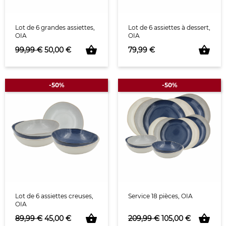
Lot de 6 grandes assiettes,
Lot de 6 assiettes à dessert,
OIA
OIA
shopping_basket
shopping_basket
Prix de base
Prix
Prix
99,99 €
50,00 €
79,99 €
-50%
-50%
Lot de 6 assiettes creuses,
Service 18 pièces, OIA
OIA
shopping_basket
shopping_basket
Prix de base
Prix
Prix de base
Prix
89,99 €
45,00 €
209,99 €
105,00 €