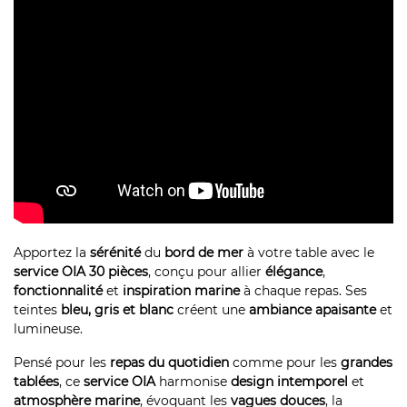
Apportez la
sérénité
du
bord de mer
à votre table avec le
service OIA 30 pièces
, conçu pour allier
élégance
,
fonctionnalité
et
inspiration marine
à chaque repas. Ses
teintes
bleu, gris et blanc
créent une
ambiance apaisante
et
lumineuse.
Pensé pour les
repas du quotidien
comme pour les
grandes
tablées
, ce
service OIA
harmonise
design intemporel
et
atmosphère marine
, évoquant les
vagues douces
, la