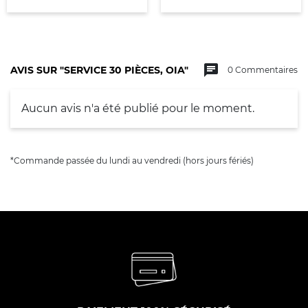
chat
AVIS SUR "SERVICE 30 PIÈCES, OIA"
0 Commentaires
Aucun avis n'a été publié pour le moment.
*Commande passée du lundi au vendredi (hors jours fériés)