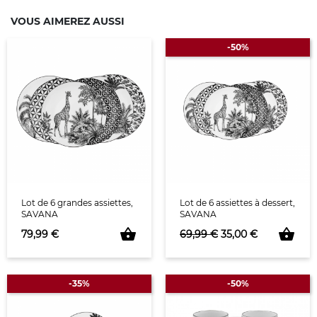
VOUS AIMEREZ AUSSI
-50%
Lot de 6 grandes assiettes,
Lot de 6 assiettes à dessert,
SAVANA
SAVANA
shopping_basket
shopping_basket
Prix
Prix de base
Prix
79,99 €
69,99 €
35,00 €
-35%
-50%