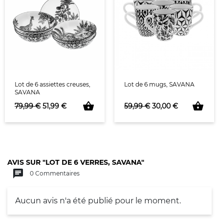
Lot de 6 assiettes creuses,
Lot de 6 mugs, SAVANA
SAVANA
shopping_basket
shopping_basket
Prix de base
Prix
Prix de base
Prix
79,99 €
51,99 €
59,99 €
30,00 €
AVIS SUR "LOT DE 6 VERRES, SAVANA"
chat
0 Commentaires
Aucun avis n'a été publié pour le moment.