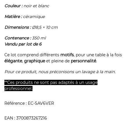
Couleur :
noir et blanc
Matière :
céramique
Dimensions :
Ø8,5 × 10 cm
Contenance :
350 ml
Vendu par lot de 6
Ce lot comprend différents
motifs
, pour une table à la fois
élégante
,
graphique
et pleine de
personnalité
.
Pour ce produit, nous préconisons un lavage à la main.
**Ces produits ne sont pas adaptés à un usage
professionnel.
Référence :
EC-SAV6VER
EAN :
3700873267216