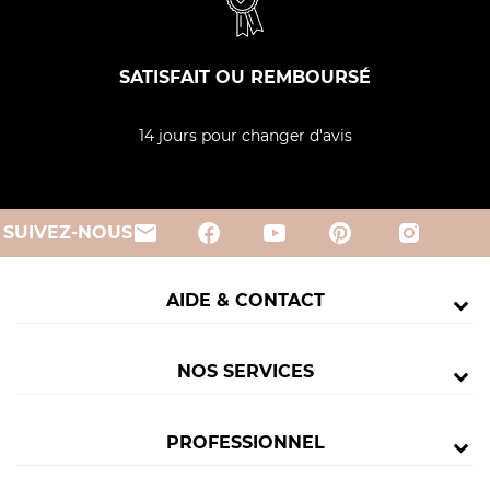
SATISFAIT OU REMBOURSÉ
14 jours pour changer d'avis
email
SUIVEZ-NOUS
AIDE & CONTACT
NOS SERVICES
PROFESSIONNEL