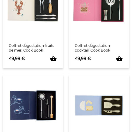
Coffret dégustation fruits
Coffret dégustation
de mer, Cook Book
cocktail, Cook Book
shopping_basket
shopping_basket
Prix
Prix
49,99 €
49,99 €