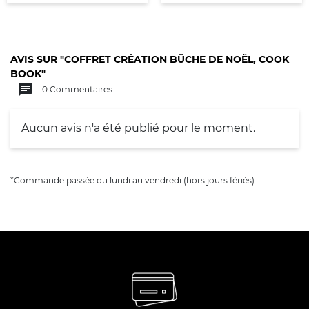
AVIS SUR "COFFRET CRÉATION BÛCHE DE NOËL, COOK
BOOK"
chat
0 Commentaires
Aucun avis n'a été publié pour le moment.
*Commande passée du lundi au vendredi (hors jours fériés)