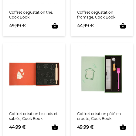
Coffret dégustation thé,
Coffret dégustation
Cook Book
fromage, Cook Book
shopping_basket
shopping_basket
Prix
Prix
49,99 €
44,99 €
Coffret création biscuits et
Coffret création pâté en
sablés, Cook Book
croute, Cook Book
shopping_basket
shopping_basket
Prix
Prix
44,99 €
49,99 €