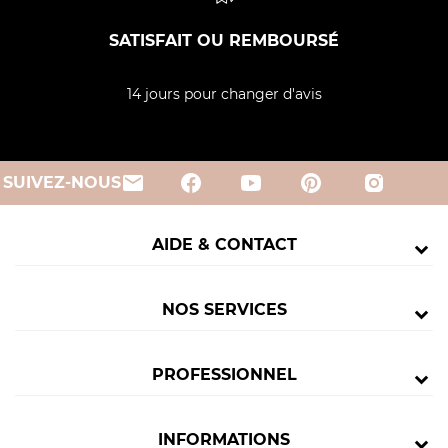
SATISFAIT OU REMBOURSÉ
14 jours pour changer d'avis
email
SUIVEZ-NOUS
AIDE & CONTACT
NOS SERVICES
PROFESSIONNEL
INFORMATIONS