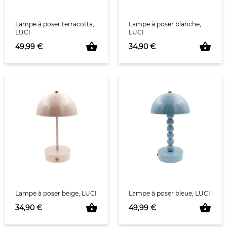
Lampe à poser terracotta,
Lampe à poser blanche,
LUCI
LUCI
shopping_basket
shopping_basket
Prix
Prix
49,99 €
34,90 €
Lampe à poser beige, LUCI
Lampe à poser bleue, LUCI
shopping_basket
shopping_basket
Prix
Prix
34,90 €
49,99 €