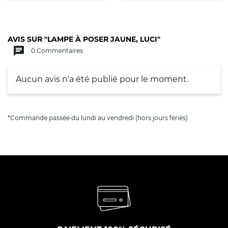
AVIS SUR "LAMPE À POSER JAUNE, LUCI"
chat
0 Commentaires
Aucun avis n'a été publié pour le moment.
*Commande passée du lundi au vendredi (hors jours fériés)