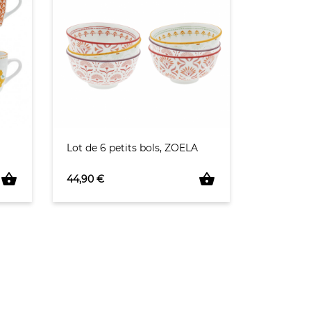
Lot de 6 petits bols, ZOELA
shopping_basket
shopping_basket
Prix
44,90 €