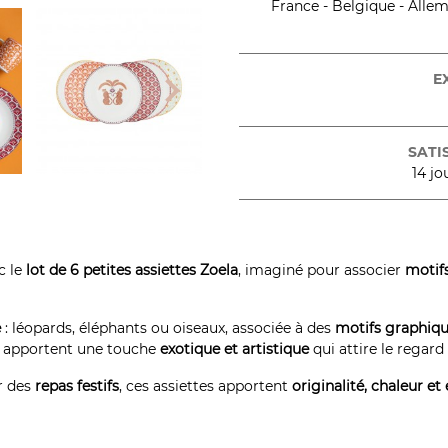
France - Belgique - Allema

E
SATI
14 jo
c le
lot de 6 petites assiettes Zoela
, imaginé pour associer
motifs
e
: léopards, éléphants ou oiseaux, associée à des
motifs graphiqu
nés apportent une touche
exotique et artistique
qui attire le regard
 des
repas festifs
, ces assiettes apportent
originalité, chaleur et