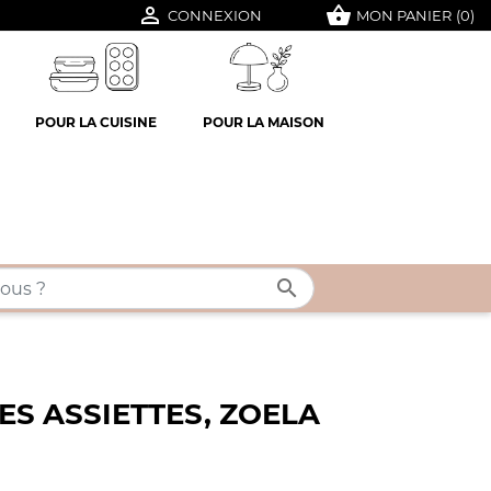

shopping_basket
CONNEXION
MON PANIER
(0)
POUR LA CUISINE
POUR LA MAISON

TES ASSIETTES, ZOELA