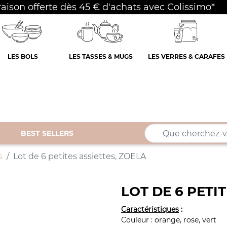
raison offerte dès 45 € d'achats avec Colissimo*
LES BOLS
LES TASSES & MUGS
LES VERRES & CARAFES
BEST SELLERS
s
Lot de 6 petites assiettes, ZOELA
LOT DE 6 PETI
Caractéristiques
:
Couleur : orange, rose, vert