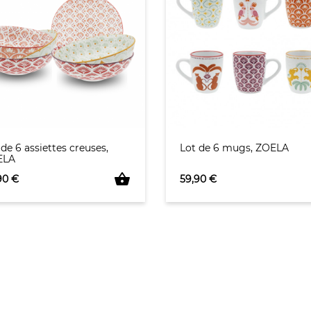
 de 6 assiettes creuses,
Lot de 6 mugs, ZOELA
ELA
shopping_basket
Prix
90 €
59,90 €