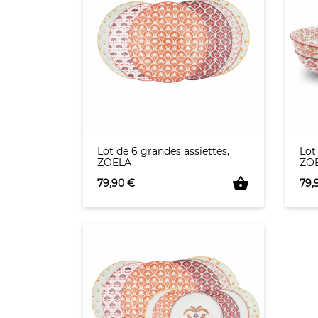
Lot de 6 grandes assiettes,
Lot
ZOELA
ZO
shopping_basket
Prix
Prix
79,90 €
79,