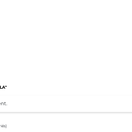
LA"
nt.
iés)