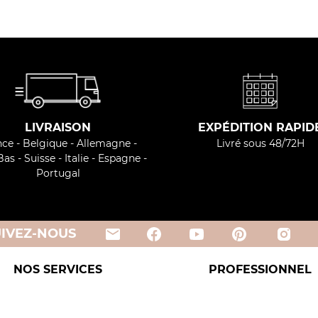
LIVRAISON
EXPÉDITION RAPID
ce - Belgique - Allemagne -
Livré sous 48/72H
as - Suisse - Italie - Espagne -
Portugal
email
UIVEZ-NOUS
NOS SERVICES
PROFESSIONNEL
dées recettes
Espace Pro