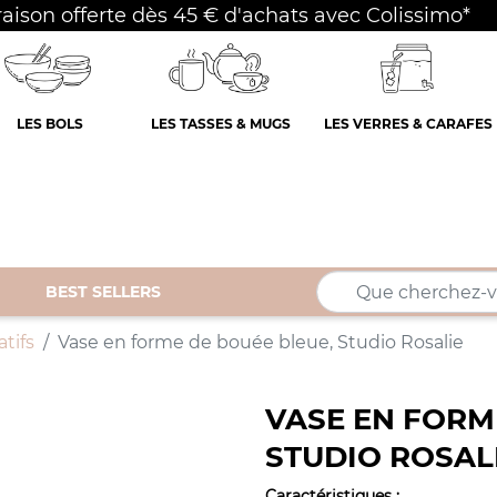
raison offerte dès 45 € d'achats avec Colissimo*
LES BOLS
LES TASSES & MUGS
LES VERRES & CARAFES
BEST SELLERS
tifs
Vase en forme de bouée bleue, Studio Rosalie
VASE EN FORM
STUDIO ROSAL
Caractéristiques
: