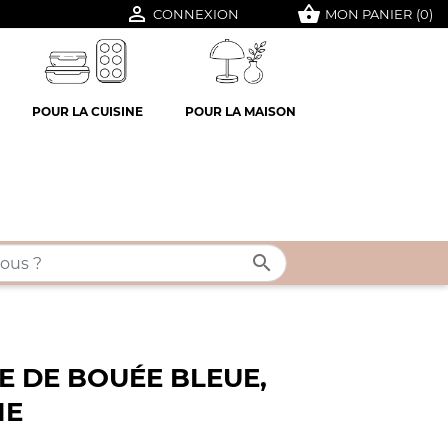

shopping_basket
CONNEXION
MON PANIER
(0)
POUR LA CUISINE
POUR LA MAISON

E DE BOUÉE BLEUE,
IE