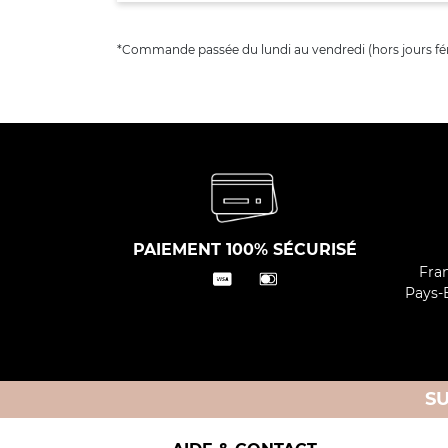
*Commande passée du lundi au vendredi (hors jours fér
PAIEMENT 100% SÉCURISÉ
Fran
Pays-B
S