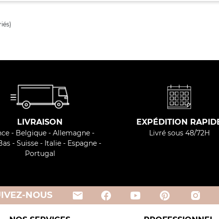
iés)
LIVRAISON
EXPÉDITION RAPID
ce - Belgique - Allemagne -
Livré sous 48/72H
as - Suisse - Italie - Espagne -
Portugal
email
UIVEZ-NOUS