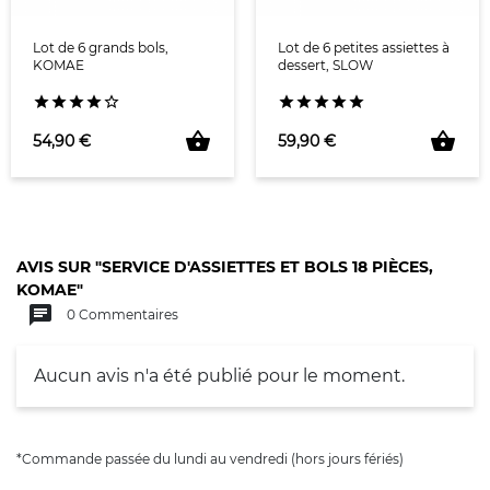
Lot de 6 grands bols,
Lot de 6 petites assiettes à
KOMAE
dessert, SLOW










shopping_basket
shopping_basket
Prix
Prix
54,90 €
59,90 €
AVIS SUR "SERVICE D'ASSIETTES ET BOLS 18 PIÈCES,
KOMAE"
chat
0 Commentaires
Aucun avis n'a été publié pour le moment.
*Commande passée du lundi au vendredi (hors jours fériés)