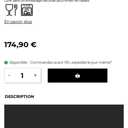
Livré dans un emballage sécurisé pour éviter les casses.
En savoir plus
174,90 €
disponible - Commandez avant 13h, expédiée le jour même*
-
+
shopping_basket
DESCRIPTION