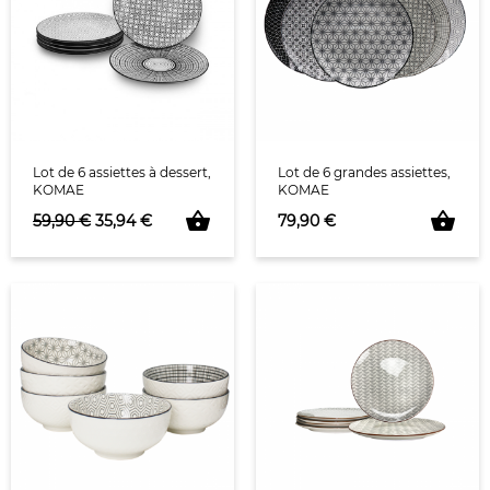
Lot de 6 assiettes à dessert,
Lot de 6 grandes assiettes,
KOMAE
KOMAE
shopping_basket
shopping_basket
Prix de base
Prix
Prix
59,90 €
35,94 €
79,90 €