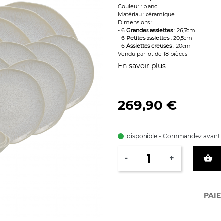
Couleur : blanc
Matériau : céramique
Dimensions :
- 6
Grandes assiettes
: 26,7cm
- 6
Petites assiettes
: 20,5cm
- 6
Assiettes creuses
: 20cm
Vendu par lot de 18 pièces
En savoir plus
269,90 €
disponible - Commandez avant 
shopping_basket
-
+
PAIE