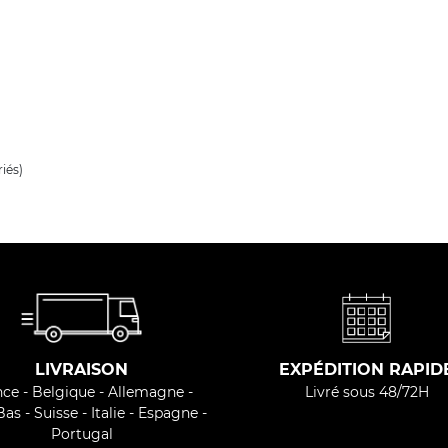
iés)
LIVRAISON
EXPÉDITION RAPID
ce - Belgique - Allemagne -
Livré sous 48/72H
as - Suisse - Italie - Espagne -
Portugal