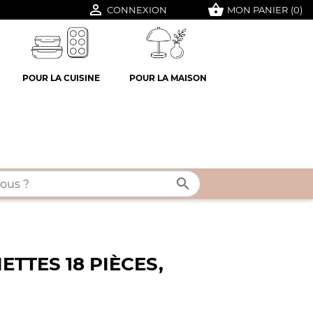

shopping_basket
CONNEXION
MON PANIER
(0)
POUR LA CUISINE
POUR LA MAISON

ETTES 18 PIÈCES,