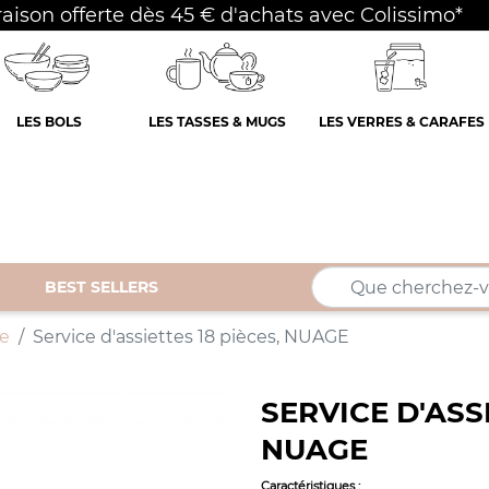
raison offerte dès 45 € d'achats avec Colissimo*
LES BOLS
LES TASSES & MUGS
LES VERRES & CARAFES
BEST SELLERS
le
Service d'assiettes 18 pièces, NUAGE
SERVICE D'ASSI
NUAGE
Caractéristiques
: