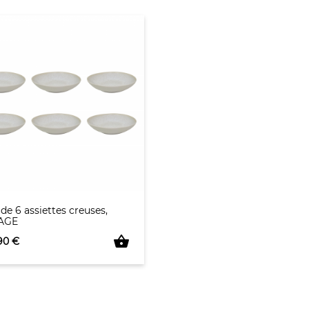
 de 6 assiettes creuses,
AGE
shopping_basket
90 €