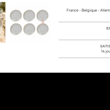
France - Belgique - Allema

E
SATI
14 jo