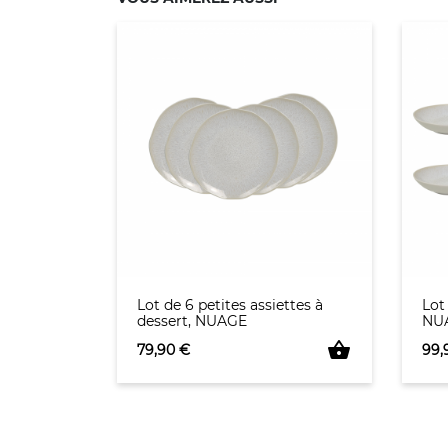
Lot de 6 petites assiettes à
Lot
dessert, NUAGE
NU
shopping_basket
Prix
Prix
79,90 €
99,