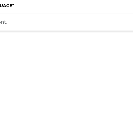
NUAGE"
nt.