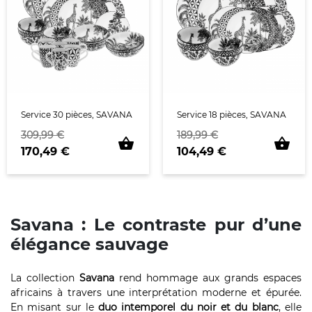
Service 30 pièces, SAVANA
Service 18 pièces, SAVANA
Prix de base
Prix
Prix de base
Prix
309,99 €
189,99 €
shopping_basket
shopping_basket
170,49 €
104,49 €
Savana : Le contraste pur d’une
élégance sauvage
La collection
Savana
rend hommage aux grands espaces
africains à travers une interprétation moderne et épurée.
En misant sur le
duo intemporel du noir et du blanc
, elle