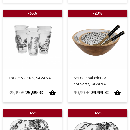
-35%
-20%
Lot de 6 verres, SAVANA
Set de 2 saladiers &
couverts, SAVANA
shopping_basket
shopping_basket
Prix de base
Prix
Prix de base
Prix
25,99 €
79,99 €
39,99 €
99,99 €
-45%
-45%