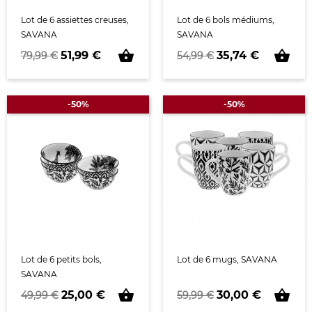
Lot de 6 assiettes creuses,
Lot de 6 bols médiums,
SAVANA
SAVANA
shopping_basket
shopping_basket
Prix de base
Prix
Prix de base
Prix
51,99 €
35,74 €
79,99 €
54,99 €
-50%
-50%
Lot de 6 petits bols,
Lot de 6 mugs, SAVANA
SAVANA
shopping_basket
shopping_basket
Prix de base
Prix
Prix de base
Prix
25,00 €
30,00 €
49,99 €
59,99 €