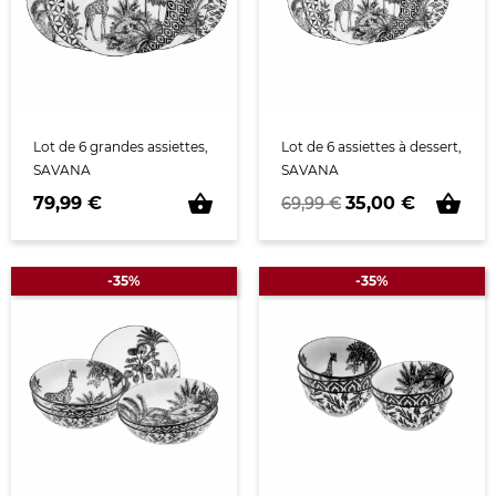
Lot de 6 grandes assiettes,
Lot de 6 assiettes à dessert,
SAVANA
SAVANA
shopping_basket
shopping_basket
Prix
Prix de base
Prix
79,99 €
35,00 €
69,99 €
-35%
-35%