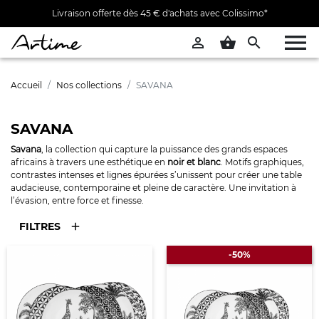
Livraison offerte dès 45 € d'achats avec Colissimo*


shopping_basket

Accueil
Nos collections
SAVANA
SAVANA
Savana
, la collection qui capture la puissance des grands espaces
africains à travers une esthétique en
noir et blanc
. Motifs graphiques,
contrastes intenses et lignes épurées s’unissent pour créer une table
audacieuse, contemporaine et pleine de caractère. Une invitation à
l’évasion, entre force et finesse.
FILTRES
-50%