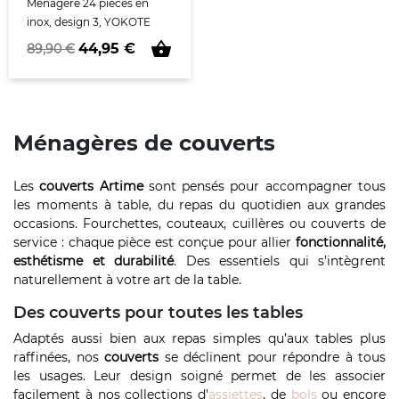
Ménagère 24 pièces en
inox, design 3, YOKOTE
shopping_basket
Prix de base
Prix
44,95 €
89,90 €
Ménagères de couverts
Les
couverts Artime
sont pensés pour accompagner tous
les moments à table, du repas du quotidien aux grandes
occasions. Fourchettes, couteaux, cuillères ou couverts de
service : chaque pièce est conçue pour allier
fonctionnalité,
esthétisme et durabilité
. Des essentiels qui s’intègrent
naturellement à votre art de la table.
Des couverts pour toutes les tables
Adaptés aussi bien aux repas simples qu’aux tables plus
raffinées, nos
couverts
se déclinent pour répondre à tous
les usages. Leur design soigné permet de les associer
facilement à nos collections d'
assiettes
, de
bols
ou encore