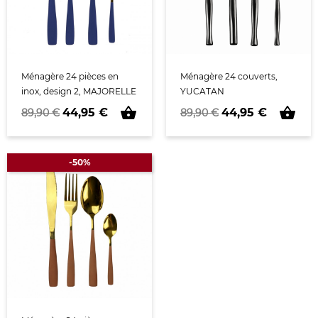
Ménagère 24 pièces en
Ménagère 24 couverts,
inox, design 2, MAJORELLE
YUCATAN
shopping_basket
shopping_basket
Prix de base
Prix
Prix de base
Prix
44,95 €
44,95 €
89,90 €
89,90 €
-50%