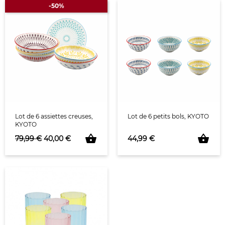
-50%
Lot de 6 assiettes creuses,
Lot de 6 petits bols, KYOTO
KYOTO
shopping_basket
shopping_basket
Prix de base
Prix
Prix
79,99 €
40,00 €
44,99 €