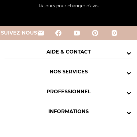
14 jours pour changer d'avis
email
SUIVEZ-NOUS
AIDE & CONTACT
NOS SERVICES
PROFESSIONNEL
INFORMATIONS