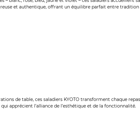
 – blanc, rose, bleu, jaune et violet – ces saladiers accueillent s
use et authentique, offrant un équilibre parfait entre tradition
rations de table, ces saladiers KYOTO transforment chaque repas, 
qui apprécient l’alliance de l’esthétique et de la fonctionnalité.