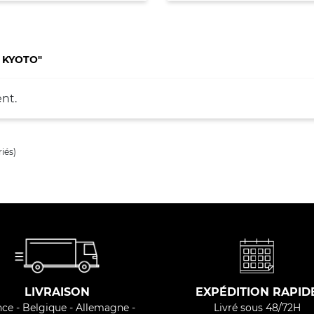
, KYOTO"
nt.
iés)
LIVRAISON
EXPÉDITION RAPID
ce - Belgique - Allemagne -
Livré sous 48/72H