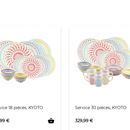
vice 18 pièces, KYOTO
Service 30 pièces, KYOTO
shopping_basket
Prix
,99 €
329,99 €