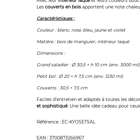
Avec leur
intérieur laqué
et leurs couleurs douces
Les
couverts en bois
apportent une note chaleure
Caractéristiques :
Couleur : blanc, rose, bleu, jaune et violet
Matière : bois de manguier, intérieur laqué
Dimensions :
Grand saladier : Ø 30,5 × h 10 cm (env. 3000 ml)
Petit bol : Ø 20 × h 7,5 cm (env. 1230 ml)
Couverts : 30,5 × 7,5 cm
Faciles d’entretien et adaptés à toutes les déco
et sophistiqué
. Une belle idée cadeau pour ceux 
Référence :
EC-KYOSETSAL
EAN :
3700873266967