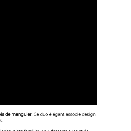
ois de manguier
. Ce duo élégant associe design
s.