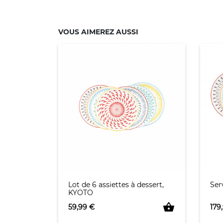
VOUS AIMEREZ AUSSI
Lot de 6 assiettes à dessert,
Ser
KYOTO
shopping_basket
Prix
Prix
59,99 €
179