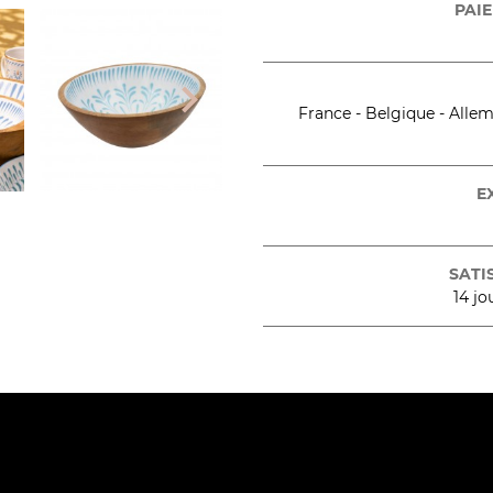
PAIE

France - Belgique - Allema
E
SATI
14 jo