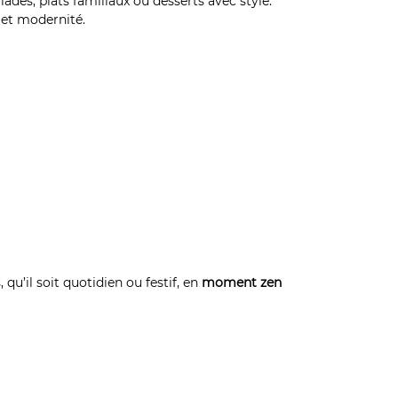
alades, plats familiaux ou desserts avec style.
 et modernité.
qu’il soit quotidien ou festif, en
moment zen