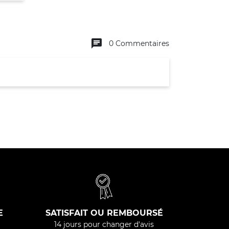
chat
0 Commentaires
E
SATISFAIT OU REMBOURSÉ
14 jours pour changer d'avis