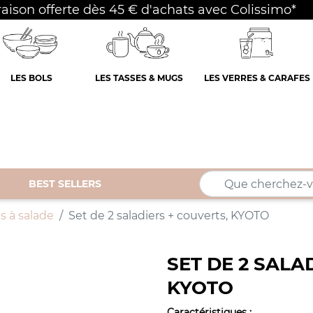
raison offerte dès 45 € d'achats avec Colissimo*
LES BOLS
LES TASSES & MUGS
LES VERRES & CARAFES
BEST SELLERS
s à salade
Set de 2 saladiers + couverts, KYOTO
SET DE 2 SALA
KYOTO
Caractéristiques
: