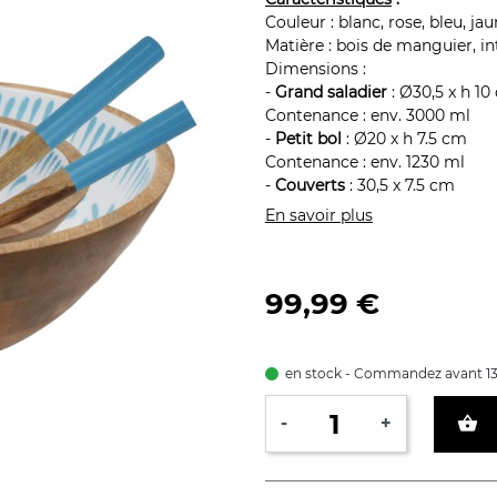
Couleur :
blanc, rose, bleu, jau
Matière : bois de manguier, in
Dimensions :
-
Grand saladier
: Ø30,5 x h 10
Contenance : env. 3000 ml
-
Petit bol
: Ø20 x h 7.5 cm
Contenance : env. 1230 ml
-
Couverts
: 30,5 x 7.5 cm
En savoir plus
99,99 €
en stock - Commandez avant 13
shopping_basket
-
+