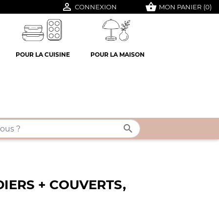

shopping_basket
CONNEXION
MON PANIER
(0)
POUR LA CUISINE
POUR LA MAISON

DIERS + COUVERTS,