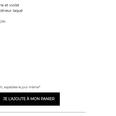
ne et violet
térieur laqué
 cm
h, expédiée le jour même*
JE L'AJOUTE À MON PANIER