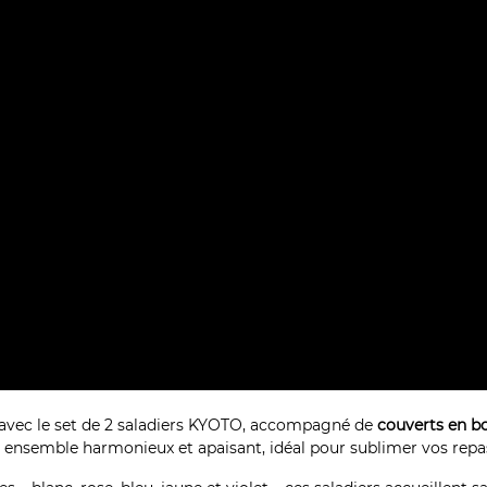
 avec le set de 2 saladiers KYOTO, accompagné de
couverts en b
 ensemble harmonieux et apaisant, idéal pour sublimer vos repa