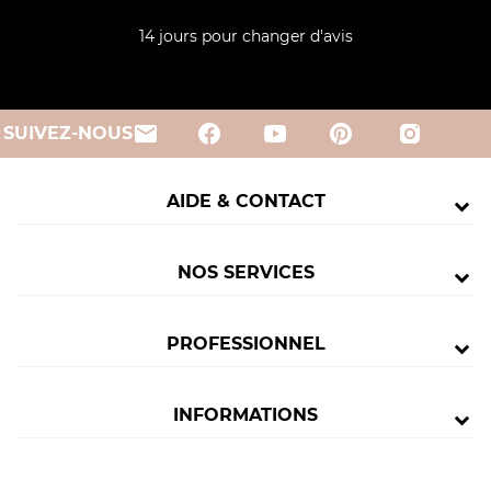
14 jours pour changer d'avis
email
SUIVEZ-NOUS
AIDE & CONTACT
NOS SERVICES
PROFESSIONNEL
INFORMATIONS