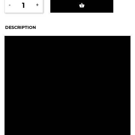
-
+
shopping_basket
DESCRIPTION