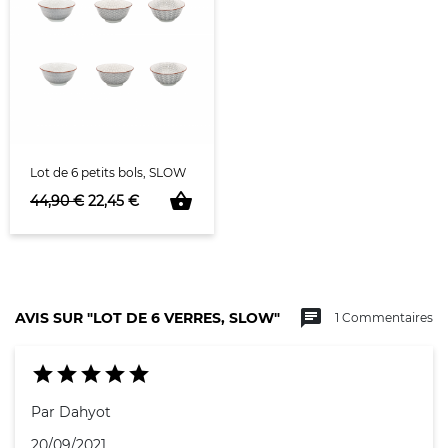
Lot de 6 petits bols, SLOW
shopping_basket
Prix de base
Prix
44,90 €
22,45 €
chat
AVIS SUR "LOT DE 6 VERRES, SLOW"
1 Commentaires





Par Dahyot
20/09/2021