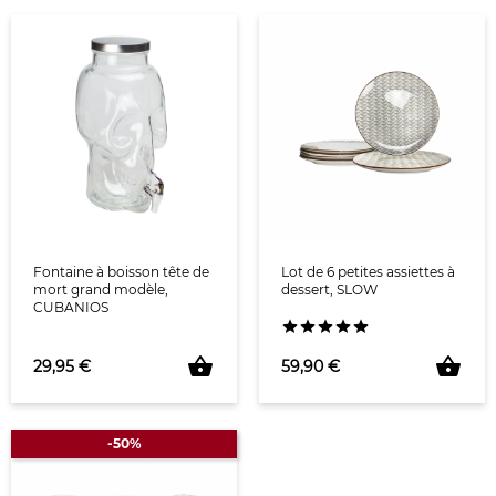
Fontaine à boisson tête de
Lot de 6 petites assiettes à
mort grand modèle,
dessert, SLOW
CUBANIOS





shopping_basket
shopping_basket
Prix
Prix
29,95 €
59,90 €
-50%