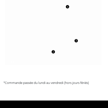
4
3
2
122
*Commande passée du lundi au vendredi (hors jours fériés)