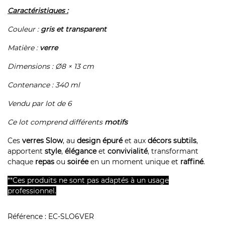
Caractéristiques :
Couleur :
gris et transparent
Matière :
verre
Dimensions : Ø8 × 13 cm
Contenance : 340 ml
Vendu par lot de 6
Ce lot comprend différents
motifs
Ces
verres Slow
, au
design épuré
et aux
décors subtils
,
apportent
style
,
élégance
et
convivialité
, transformant
chaque
repas
ou
soirée
en un moment unique et
raffiné
.
**Ces produits ne sont pas adaptés à un usage
professionnel.
Référence :
EC-SLO6VER