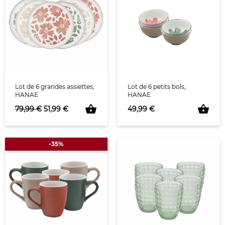
Lot de 6 grandes assiettes,
Lot de 6 petits bols,
HANAE
HANAE
shopping_basket
shopping_basket
Prix de base
Prix
Prix
79,99 €
51,99 €
49,99 €
-35%