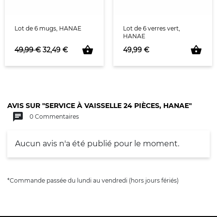
Lot de 6 mugs, HANAE
Lot de 6 verres vert,
HANAE
shopping_basket
shopping_basket
Prix de base
Prix
Prix
49,99 €
32,49 €
49,99 €
AVIS SUR "SERVICE À VAISSELLE 24 PIÈCES, HANAE"
chat
0 Commentaires
Aucun avis n'a été publié pour le moment.
*Commande passée du lundi au vendredi (hors jours fériés)