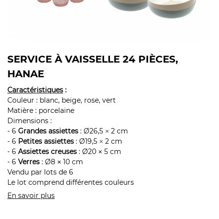
SERVICE À VAISSELLE 24 PIÈCES,
HANAE
Caractéristiques
:
Couleur : blanc, beige, rose, vert
Matière : porcelaine
Dimensions :
- 6
Grandes assiettes
: Ø26,5
2 cm
×
- 6
Petites assiettes
: Ø19,5
2 cm
×
- 6
Assiettes creuses
: Ø20
5 cm
×
- 6
Verres
: Ø8
10 cm
×
Vendu par lots de 6
Le lot comprend différentes couleurs
En savoir plus